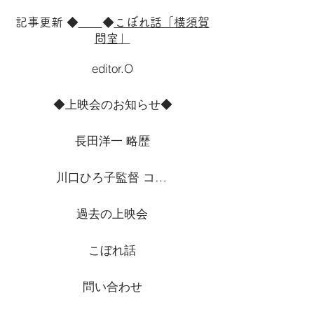
記事更新 ◆
◆
こぼれ話「横須賀
問室」
editor.O
◆上映会のお知らせ◆
長田洋一 略歴
川口ひろ子監督 コメント
過去の上映会
こぼれ話
問い合わせ