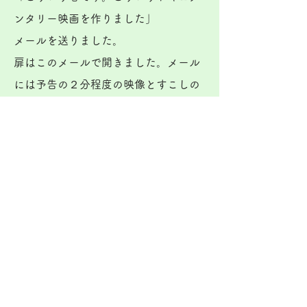
ンタリー映画を作りました」
メールを送りました。
扉はこのメールで開きました。メール
には予告の２分程度の映像とすこしの
情報あるのみ。やりましょうとお返事
をいただき、泪橋ホールを訪れての打
ち合わせ一回。
当日は、大きなトランクに展示用の本
と販売用のカタログ、釣銭の箱を押し
込んで、がたがたと引っ張りました。
大事な映画のDVDは腹に巻いて……。
上野駅で迷い、南千住駅からも迷い、
見上げると東京スカイツリーがありま
した。そして山谷の町並み。横浜の寿