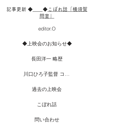
記事更新 ◆
◆
こぼれ話「横須賀
問室」
editor.O
◆上映会のお知らせ◆
長田洋一 略歴
川口ひろ子監督 コメント
過去の上映会
こぼれ話
問い合わせ